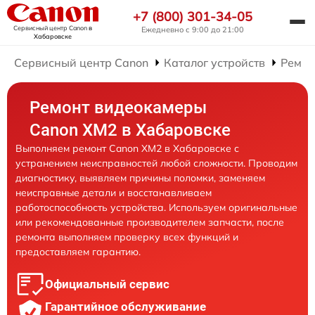
+7 (800) 301-34-05
Сервисный центр Canon
в
Ежедневно с 9:00 до 21:00
Хабаровске
Сервисный центр Canon
Каталог устройств
Ремон
Ремонт видеокамеры
Canon XM2 в Хабаровске
Выполняем ремонт Canon XM2 в Хабаровске с
устранением неисправностей любой сложности. Проводим
диагностику, выявляем причины поломки, заменяем
неисправные детали и восстанавливаем
работоспособность устройства. Используем оригинальные
или рекомендованные производителем запчасти, после
ремонта выполняем проверку всех функций и
предоставляем гарантию.
Официальный сервис
Гарантийное обслуживание