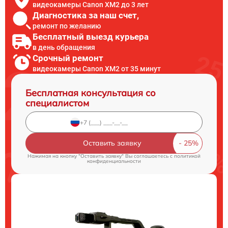
видеокамеры Canon XM2 до 3 лет
Диагностика за наш счет,
ремонт по желанию
Бесплатный выезд курьера
в день обращения
Срочный ремонт
видеокамеры Canon XM2 от 35 минут
Бесплатная консультация со
специалистом
Оставить заявку
Нажимая на кнопку "Оставить заявку" Вы соглашаетесь c
политикой
конфиденциальности