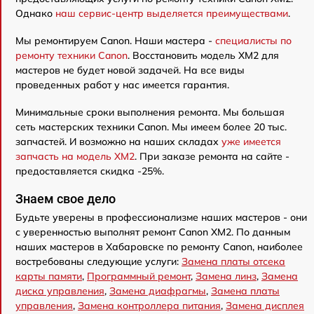
Однако
наш сервис-центр выделяется преимуществами
.
Мы ремонтируем Canon. Наши мастера -
специалисты по
ремонту техники Canon
. Восстановить модель XM2 для
мастеров не будет новой задачей. На все виды
проведенных работ у нас имеется гарантия.
Минимальные сроки выполнения ремонта. Мы большая
сеть мастерских техники Canon. Мы имеем более 20 тыс.
запчастей. И возможно на наших складах
уже имеется
запчасть на модель XM2
. При заказе ремонта на сайте -
предоставляется скидка -25%.
Знаем свое дело
Будьте уверены в профессионализме наших мастеров - они
с уверенностью выполнят ремонт Canon XM2. По данным
наших мастеров в Хабаровске по ремонту Canon, наиболее
востребованы следующие услуги:
Замена платы отсека
карты памяти
,
Программный ремонт
,
Замена линз
,
Замена
диска управления
,
Замена диафрагмы
,
Замена платы
управления
,
Замена контроллера питания
,
Замена дисплея