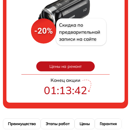
Скидка по
-20%
предварительной
записи на сайте
Цены на ремонт
Конец акции
01:13:41
Преимущества
Этапы работ
Цены
Гарантия
М