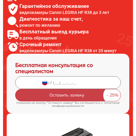
Гарантийное обслуживание
видеокамеры Canon LEGRIA HF R38 до 3 лет
Диагностика за наш счет,
ремонт по желанию
Бесплатный выезд курьера
в день обращения
Срочный ремонт
видеокамеры Canon LEGRIA HF R38 от 35 минут
Бесплатная консультация со
специалистом
Оставить заявку
Нажимая на кнопку "Оставить заявку" Вы соглашаетесь c
политикой
конфиденциальности