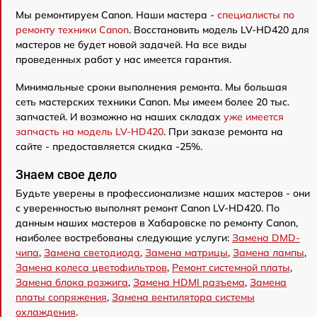
Мы ремонтируем Canon. Наши мастера -
специалисты по
ремонту техники Canon
. Восстановить модель LV-HD420 для
мастеров не будет новой задачей. На все виды
проведенных работ у нас имеется гарантия.
Минимальные сроки выполнения ремонта. Мы большая
сеть мастерских техники Canon. Мы имеем более 20 тыс.
запчастей. И возможно на наших складах
уже имеется
запчасть на модель LV-HD420
. При заказе ремонта на
сайте - предоставляется скидка -25%.
Знаем свое дело
Будьте уверены в профессионализме наших мастеров - они
с уверенностью выполнят ремонт Canon LV-HD420. По
данным наших мастеров в Хабаровске по ремонту Canon,
наиболее востребованы следующие услуги:
Замена DMD-
чипа
,
Замена светодиода
,
Замена матрицы
,
Замена лампы
,
Замена колеса цветофильтров
,
Ремонт системной платы
,
Замена блока розжига
,
Замена HDMI разъема
,
Замена
платы сопряжения
,
Замена вентилятора системы
охлаждения
.