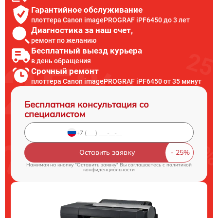
Гарантийное обслуживание
плоттера Canon imagePROGRAF iPF6450 до 3 лет
Диагностика за наш счет,
ремонт по желанию
Бесплатный выезд курьера
в день обращения
Срочный ремонт
плоттера Canon imagePROGRAF iPF6450 от 35 минут
Бесплатная консультация со
специалистом
Оставить заявку
Нажимая на кнопку "Оставить заявку" Вы соглашаетесь c
политикой
конфиденциальности