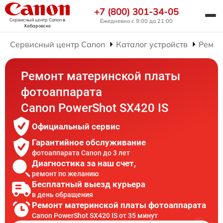
+7 (800) 301-34-05
Сервисный центр Canon
в
Ежедневно с 9:00 до 21:00
Хабаровске
Сервисный центр Canon
Каталог устройств
Ремон
Ремонт материнской платы
фотоаппарата
Canon PowerShot SX420 IS
Официальный сервис
Гарантийное обслуживание
фотоаппарата Canon до 3 лет
Диагностика за наш счет,
ремонт по желанию
Бесплатный выезд курьера
в день обращения
Ремонт материнской платы фотоаппарата
Canon PowerShot SX420 IS от 35 минут