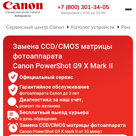
+7 (800) 301-34-05
Сервисный центр Canon
в
Ежедневно с 9:00 до 21:00
Хабаровске
Сервисный центр Canon
Каталог устройств
Ремон
Замена CCD/CMOS матрицы
фотоаппарата
Canon PowerShot G9 X Mark II
Официальный сервис
Гарантийное обслуживание
фотоаппарата Canon до 3 лет
Диагностика за наш счет,
ремонт по желанию
Бесплатный выезд курьера
в день обращения
Замена CCD/CMOS матрицы фотоаппарата
Canon PowerShot G9 X Mark II от 35 минут