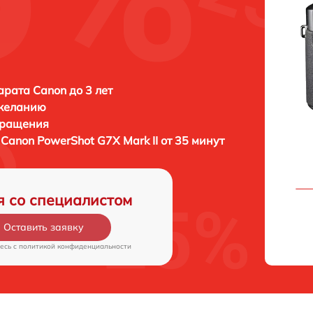
рата Canon до 3 лет
 желанию
бращения
а
Canon PowerShot G7X Mark II от 35 минут
я со специалистом
Оставить заявку
есь c
политикой конфиденциальности