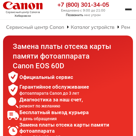
+7 (800) 301-34-05
Ежедневно с 9:00 до 21:00
Сервисный центр Canon
в
Позвонить
мне утром
Хабаровске
Сервисный центр Canon
Каталог устройств
Ремон
Замена платы отсека карты
памяти фотоаппарата
Canon EOS 60D
Официальный сервис
Гарантийное обслуживание
фотоаппарата Canon до 3 лет
Диагностика за наш счет,
ремонт по желанию
Бесплатный выезд курьера
в день обращения
Замена платы отсека карты памяти
фотоаппарата